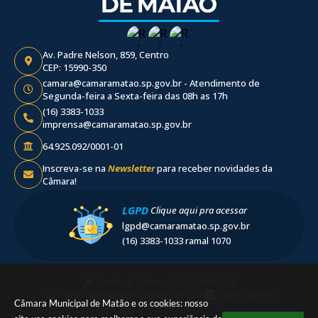
Av. Padre Nelson, 859, Centro
CEP: 15990-350
camara@camaramatao.sp.gov.br - Atendimento de
Segunda-feira a Sexta-feira das 08h as 17h
(16) 3383-1033
imprensa@camaramatao.sp.gov.br
64.925.092/0001-01
Inscreva-se na
Newsletter
para receber novidades da
Câmara!
LGPD
Clique aqui pra acessar
lgpd@camaramatao.sp.gov.br
(16) 3383-1033 ramal 1070
Versão do Sistema:
3.5.3 - 19/06/2026
Portal atualizado em:
05/08/2026 16:04
Dados Abertos
Câmara Municipal de Matão e os cookies: nosso