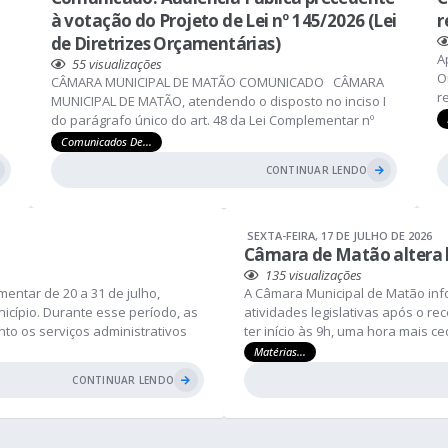
à votação do Projeto de Lei nº 145/2026 (Lei
r
de Diretrizes Orçamentárias)
A
55
visualizações
O
CÂMARA MUNICIPAL DE MATÃO COMUNICADO CÂMARA
r
MUNICIPAL DE MATÃO, atendendo o disposto no inciso I
(
do parágrafo único do art. 48 da Lei Complementar nº
s
101, de 04 de maio de 2000 – Lei de Responsabilidade
Comunicados De...
S
Fiscal, alterada pela Lei Complementar nº 131, de 2009,
CONTINUAR LENDO
i
a
comunica aos interessados que será realizada no
próximo dia 19 de agosto, quarta-feira, às...
SEXTA-FEIRA
17 DE JULHO DE 2026
Câmara de Matão altera h
135
visualizações
entar de 20 a 31 de julho,
A Câmara Municipal de Matão info
icípio. Durante esse período, as
atividades legislativas após o r
to os serviços administrativos
ter início às 9h, uma hora mais 
nto ao público seguirá sendo
de realização permanece o mesmo
Matérias...
promovida no Regimento Interno..
CONTINUAR LENDO