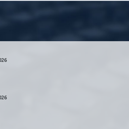
026
026