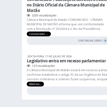
no Diário Oficial da Câmara Municipal de
Matão
3265
visualizações
Câmara Municipal de Matão COMUNICADO CÂMARA
MUNICIPAL DE MATÃO informa que, em conformidade
com a Resolução nº 20/2024 e o Ato da Presidência
nº04/2024, as publicações dos atos oficiais, que
Comunicados -...
anteriormente eram divulgadas na íntegra no jornal A
CONTINUAR LENDO
Comarca, passarão a ser realizadas no Diário Oficial d
Câmara Municipal de Matão. O Diário Oficial...
SEXTA-FEIRA
17 DE JULHO DE 2026
Legislativo entra em recesso parlamentar
123
visualizações
A Câmara Municipal de Matão estará em recesso parlam
conforme estabelece o artigo 35 da Lei Orgânica do Mun
sessões ordinárias e solenes ficam suspensas, enquan
da Casa seguem funcionando normalmente. O atendime
Matérias...
realizado de segunda a...