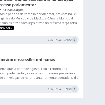
ecesso parlamentar
73
visualizações
pós o período de recesso parlamentar, previsto na Lei
rgânica do Município de Matão, a Câmara Municipal
etoma as atividades legislativas na próxima terça-feira
4), com a realização da 25ª Sessão Ordinária de 2026. A
Matérias...
essão acontecerá em novo horário, a partir das 9h, na
ala das Sessões Vereador Aldo Gorgatti, marcando o
CONTINUAR LENDO
nício dos trabalhos...
orário das sessões ordinárias
rma que, a partir de agosto, com o retorno das
ecesso parlamentar, as sessões ordinárias passarão a
cedo em relação ao horário anteriormente adotado. O dia
, todas as terças-feiras, conforme alteração
.
CONTINUAR LENDO