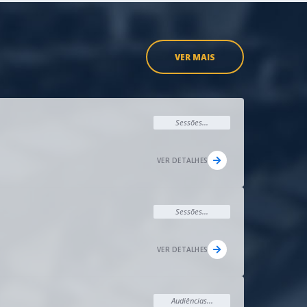
VER MAIS
Sessões...
VER DETALHES
Sessões...
VER DETALHES
Audiências...