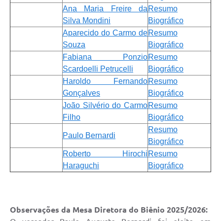
Ana Maria Freire da
Resumo
Silva Mondini
Biográfico
Aparecido do Carmo de
Resumo
Souza
Biográfico
Fabiana Ponzio
Resumo
Scardoelli Petrucelli
Biográfico
Haroldo Fernando
Resumo
Gonçalves
Biográfico
João Silvério do Carmo
Resumo
Filho
Biográfico
Resumo
Paulo Bernardi
Biográfico
Roberto Hirochi
Resumo
Haraguchi
Biográfico
Observações da Mesa Diretora do Biênio 2025/2026: