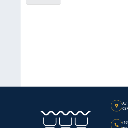
Av.
CEP
(16
im