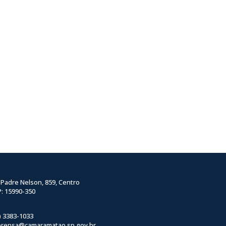
 Padre Nelson, 859, Centro
: 15990-350
) 3383-1033
prensa@camaramatao.sp.gov.br