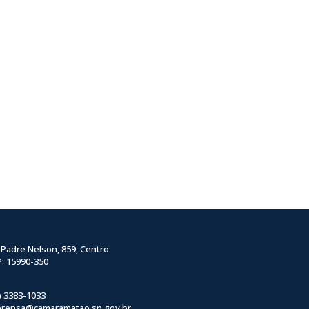
 Padre Nelson, 859, Centro
: 15990-350
) 3383-1033
prensa@camaramatao.sp.gov.br