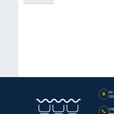
Av.
CEP
(16
im