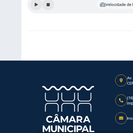
Velocidade de l
Av.
CEP
(16
im
Ins