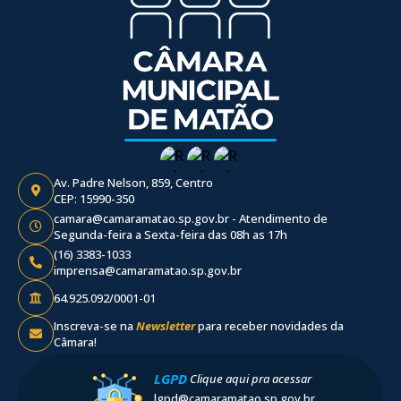
Av. Padre Nelson, 859, Centro
CEP: 15990-350
camara@camaramatao.sp.gov.br - Atendimento de
Segunda-feira a Sexta-feira das 08h as 17h
(16) 3383-1033
imprensa@camaramatao.sp.gov.br
64.925.092/0001-01
Inscreva-se na
Newsletter
para receber novidades da
Câmara!
LGPD
Clique aqui pra acessar
lgpd@camaramatao.sp.gov.br