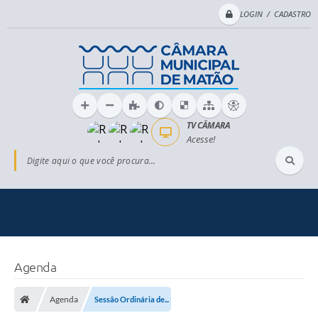
LOGIN / CADASTRO
TV CÂMARA
Acesse!
Digite aqui o que você procura...
Agenda
Agenda
Sessão Ordinária de...