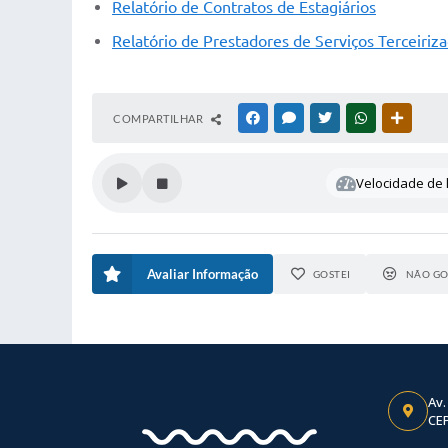
Relatório de Contratos de Estagiários
Relatório de Prestadores de Serviços Terceiriz
COMPARTILHAR
FACEBOOK
MESSENGER
TWITTER
WHATSAPP
OUTRAS
Velocidade de l
Avaliar Informação
GOSTEI
NÃO GO
Av.
CEP