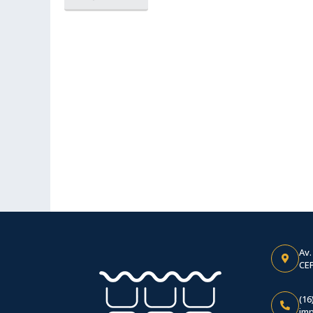
Av.
CEP
(16
im