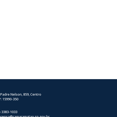
 Padre Nelson, 859, Centro
: 15990-350
) 3383-1033
prensa@camaramatao.sp.gov.br