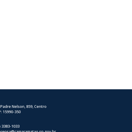
 Padre Nelson, 859, Centro
: 15990-350
) 3383-1033
prensa@camaramatao.sp.gov.br