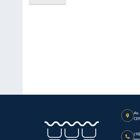
Av.
CEP
(16
im