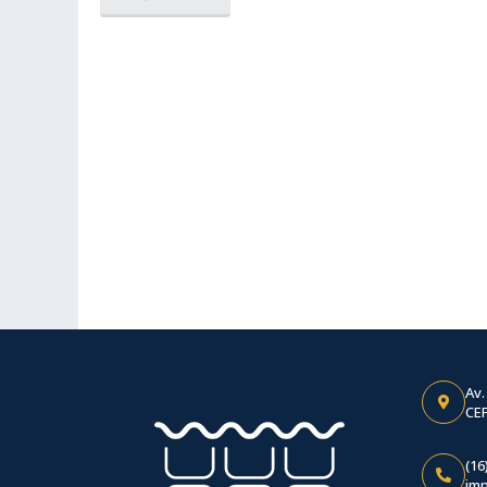
Av.
CEP
(16
im