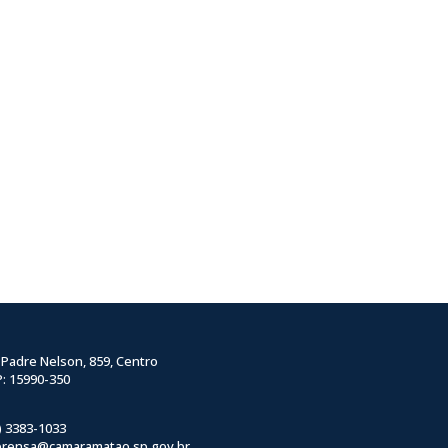
 Padre Nelson, 859, Centro
: 15990-350
) 3383-1033
prensa@camaramatao.sp.gov.br