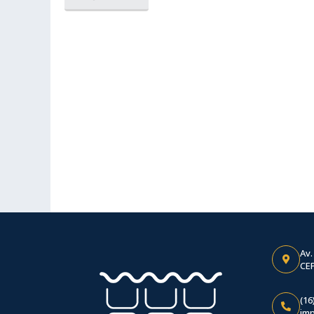
Av.
CEP
(16
im