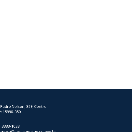
 Padre Nelson, 859, Centro
: 15990-350
) 3383-1033
prensa@camaramatao.sp.gov.br