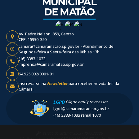
Av. Padre Nelson, 859, Centro
CEP: 15990-350
camara@camaramatao.sp.gov.br - Atendimento de
Segunda-feira a Sexta-feira das 08h as 17h
(16) 3383-1033
imprensa@camaramatao.sp.gov.br
64.925.092/0001-01
Inscreva-se na
Newsletter
para receber novidades da
Câmara!
LGPD
Clique aqui pra acessar
lgpd@camaramatao.sp.gov.br
(16) 3383-1033 ramal 1070
Versão do Sistema:
3.5.3 - 19/06/2026