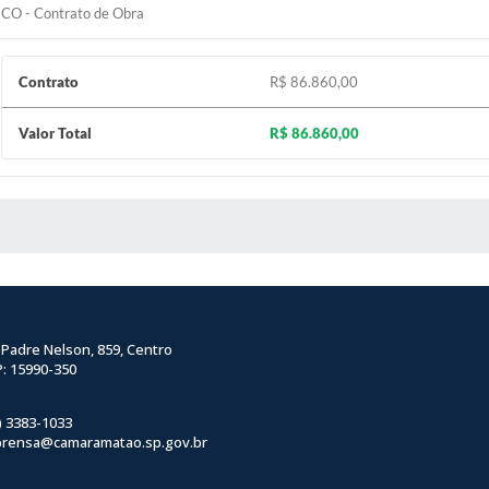
CO - Contrato de Obra
Contrato
R$ 86.860,00
Valor Total
R$ 86.860,00
 MÍDIAS
 Padre Nelson, 859, Centro
: 15990-350
) 3383-1033
prensa@camaramatao.sp.gov.br