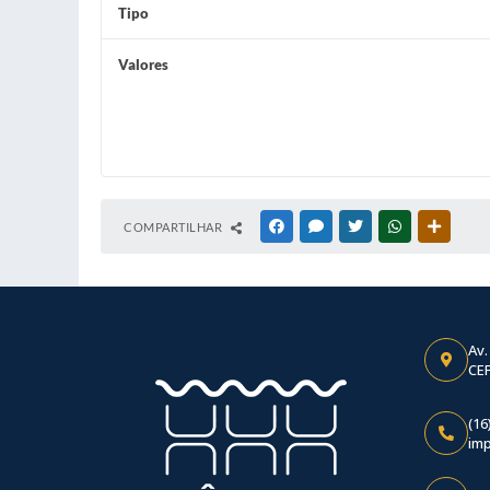
Tipo
Valores
COMPARTILHAR
FACEBOOK
MESSENGER
TWITTER
WHATSAPP
OUTRAS
Av.
CEP
(16
im