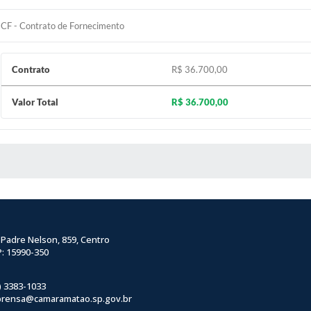
CF - Contrato de Fornecimento
Contrato
R$ 36.700,00
Valor Total
R$ 36.700,00
 MÍDIAS
 Padre Nelson, 859, Centro
: 15990-350
) 3383-1033
prensa@camaramatao.sp.gov.br