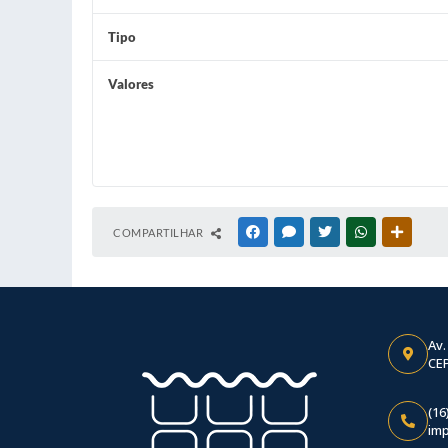
Tipo
Valores
COMPARTILHAR
FACEBOOK
MESSENGER
TWITTER
WHATSAPP
OUTRAS
Av.
CEP
(16
im