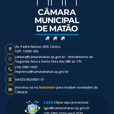
Av. Padre Nelson, 859, Centro
CEP: 15990-350
camara@camaramatao.sp.gov.br - Atendimento de
Segunda-feira a Sexta-feira das 08h as 17h
(16) 3383-1033
imprensa@camaramatao.sp.gov.br
64.925.092/0001-01
Inscreva-se na
Newsletter
para receber novidades da
Câmara!
LGPD
Clique aqui pra acessar
lgpd@camaramatao.sp.gov.br
(16) 3383-1033 ramal 1070