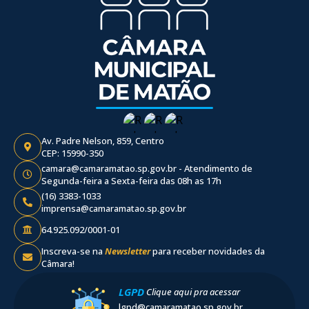
Av. Padre Nelson, 859, Centro
CEP: 15990-350
camara@camaramatao.sp.gov.br - Atendimento de
Segunda-feira a Sexta-feira das 08h as 17h
(16) 3383-1033
imprensa@camaramatao.sp.gov.br
64.925.092/0001-01
Inscreva-se na
Newsletter
para receber novidades da
Câmara!
LGPD
Clique aqui pra acessar
lgpd@camaramatao.sp.gov.br