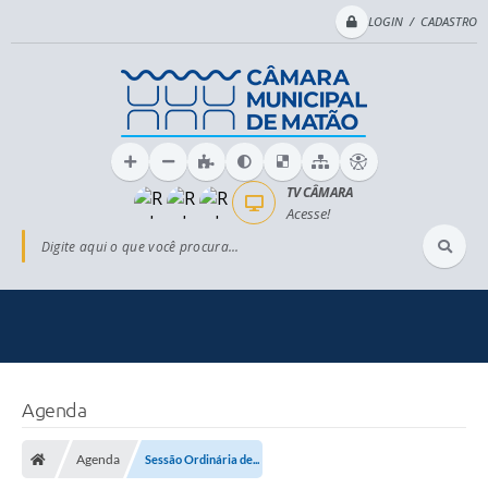
LOGIN / CADASTRO
TV CÂMARA
Acesse!
Digite aqui o que você procura...
Agenda
Agenda
Sessão Ordinária de...