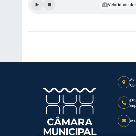
Velocidade de l
Av.
CEP
(16
im
Ins