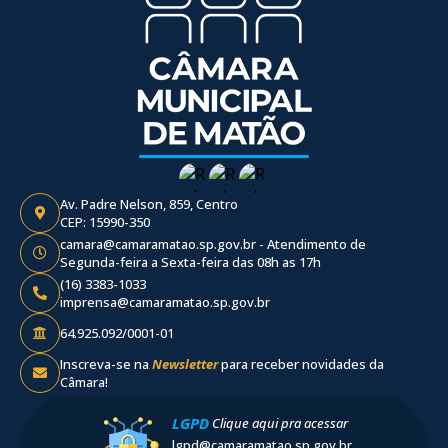
Av. Padre Nelson, 859, Centro
CEP: 15990-350
camara@camaramatao.sp.gov.br - Atendimento de
Segunda-feira a Sexta-feira das 08h as 17h
(16) 3383-1033
imprensa@camaramatao.sp.gov.br
64.925.092/0001-01
Inscreva-se na
Newsletter
para receber novidades da
Câmara!
LGPD
Clique aqui pra acessar
lgpd@camaramatao.sp.gov.br