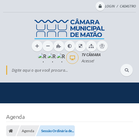
LOGIN / CADASTRO
TV CÂMARA
Acesse!
Digite aqui o que você procura...
Agenda
Agenda
Sessão Ordinária de...