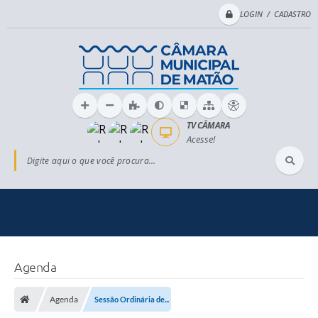
LOGIN / CADASTRO
TV CÂMARA
Acesse!
Digite aqui o que você procura...
Agenda
Agenda
Sessão Ordinária de...