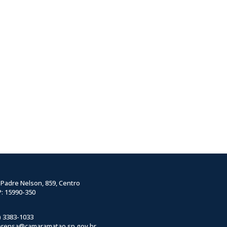
 Padre Nelson, 859, Centro
: 15990-350
) 3383-1033
prensa@camaramatao.sp.gov.br