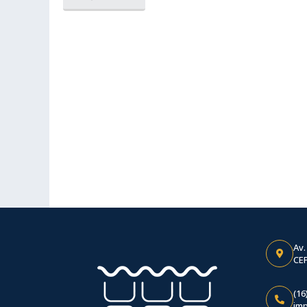
Av.
CEP
(16
im