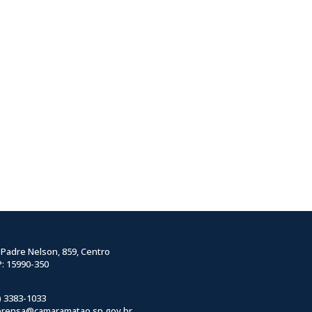
 Padre Nelson, 859, Centro
: 15990-350
) 3383-1033
prensa@camaramatao.sp.gov.br