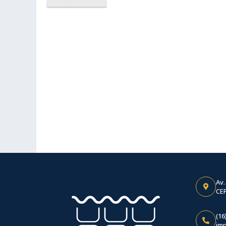
Av.
CEP
(16
im