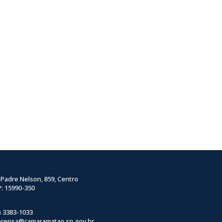
 Padre Nelson, 859, Centro
: 15990-350
) 3383-1033
prensa@camaramatao.sp.gov.br