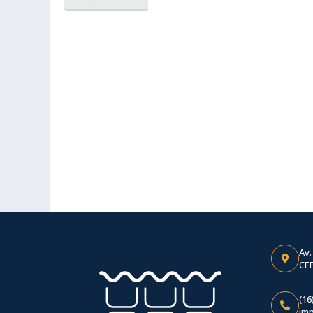
Av.
CEP
(16
im