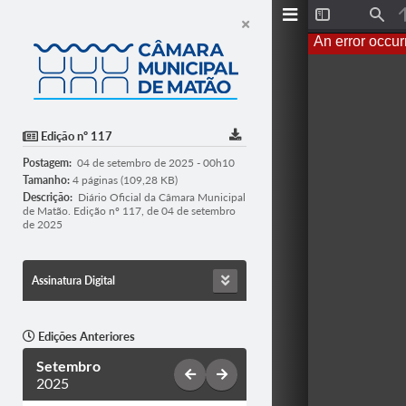
T
F
o
i
An error occur
g
n
g
d
l
e
S
i
d
Edição nº 117
e
b
Postagem:
04 de setembro de 2025 - 00h10
a
r
Tamanho:
4 páginas (109,28 KB)
Descrição:
Diário Oficial da Câmara Municipal
de Matão. Edição nº 117, de 04 de setembro
de 2025
Assinatura Digital
Edições Anteriores
Setembro
2025