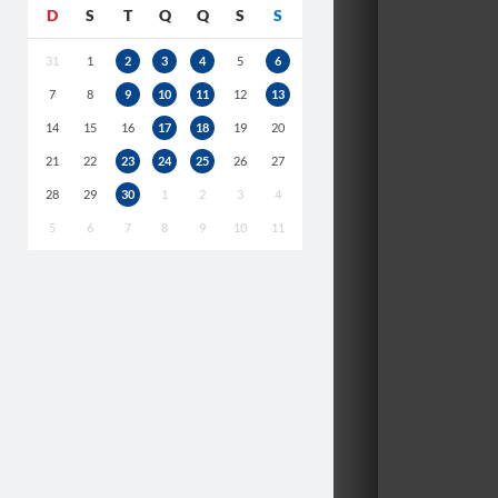
D
S
T
Q
Q
S
S
31
1
2
3
4
5
6
7
8
9
10
11
12
13
14
15
16
17
18
19
20
21
22
23
24
25
26
27
28
29
30
1
2
3
4
5
6
7
8
9
10
11