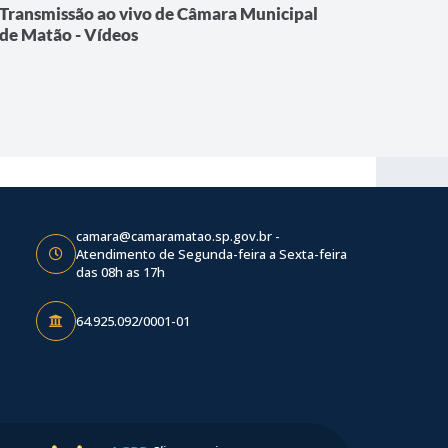
Transmissão ao vivo de Câmara Municipal
17ª Ses
de Matão - Vídeos
de Matã
17ª Sessão
realizada
camara@camaramatao.sp.gov.br -
Atendimento de Segunda-feira a Sexta-feira
das 08h as 17h
64.925.092/0001-01