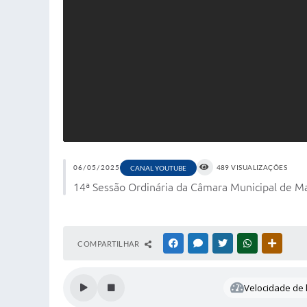
06/05/2025
489 VISUALIZAÇÕES
CANAL YOUTUBE
14ª Sessão Ordinária da Câmara Municipal de M
COMPARTILHAR
FACEBOOK
MESSENGER
TWITTER
WHATSAPP
OUTRAS
Velocidade de l