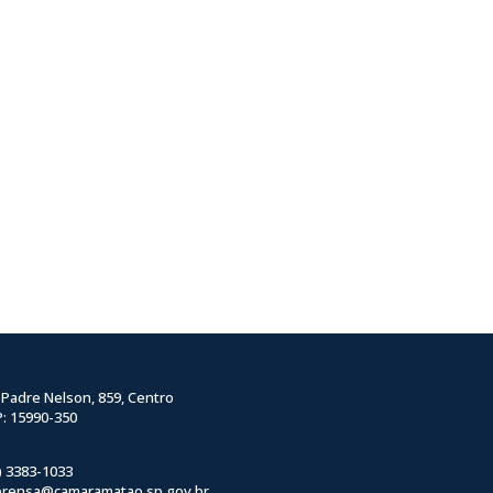
 Padre Nelson, 859, Centro
: 15990-350
) 3383-1033
prensa@camaramatao.sp.gov.br