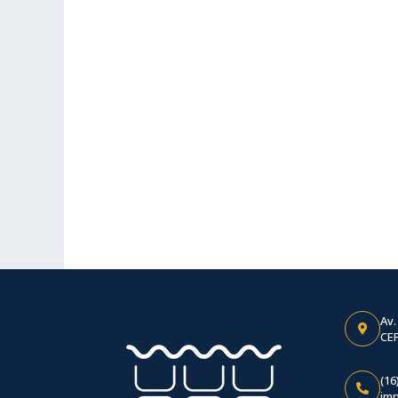
Av.
CEP
(16
im