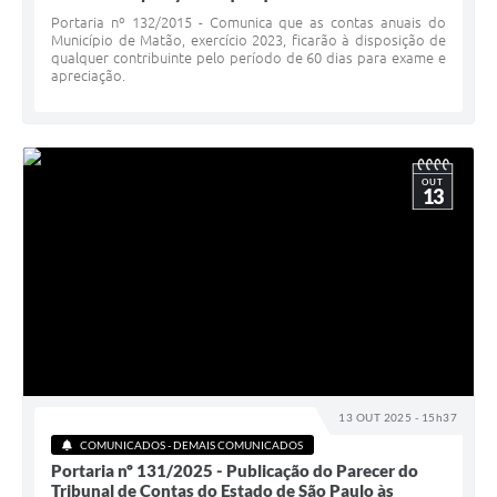
Portaria nº 132/2015 - Comunica que as contas anuais do
Município de Matão, exercício 2023, ficarão à disposição de
qualquer contribuinte pelo período de 60 dias para exame e
apreciação.
OUT
13
13 OUT 2025 - 15h37
COMUNICADOS - DEMAIS COMUNICADOS
Portaria nº 131/2025 - Publicação do Parecer do
Tribunal de Contas do Estado de São Paulo às