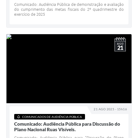
Comunicado: Audiência Pública de demonstração e avaliação
do cumprimento das metas fiscais do 2º quadrimestre do
exercício de 2025
AGO
21
21 AGO 2025 - 15h16
COMUNICADOS DE AUDIÊNCIA PÚBLICA
Comunicado: Audiência Pública para Discussão do
Plano Nacional Ruas Visíveis.
Comunicado: Audiência Pública para "Discussão do Plano