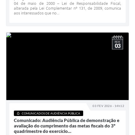
04 de maio de 2000 – Lei de Responsabilidade Fiscal,
alterada pela Lei Complementar nº 131, de 2009, comunica
aos interessados que no...
FEV
03
03 FEV 2026 - 14h12
COMUNICADOS DE AUDIÊNCIA PÚBLICA
Comunicado: Audiência Pública de demonstração e
avaliação do cumprimento das metas fiscais do 3º
quadrimestre do exercício...