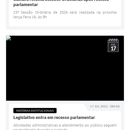
parlamentar
25ª Sessão Ordinária de 2026 será realizada na próxima
terça-feira (4), às 9h
JUL
17
17 JUL 2026 - 08h38
MATÉRIAS INSTITUCIONAIS
Legislativo entra em recesso parlamentar
Atividades administrativas e atendimento ao público seguem
normalmente durante o período