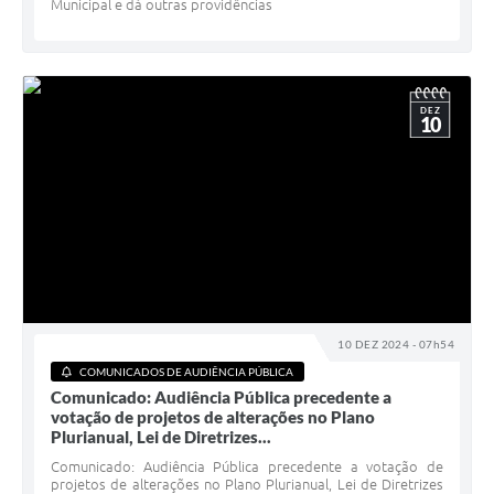
Municipal e dá outras providências
DEZ
10
10 DEZ 2024 - 07h54
COMUNICADOS DE AUDIÊNCIA PÚBLICA
Comunicado: Audiência Pública precedente a
votação de projetos de alterações no Plano
Plurianual, Lei de Diretrizes...
Comunicado: Audiência Pública precedente a votação de
projetos de alterações no Plano Plurianual, Lei de Diretrizes