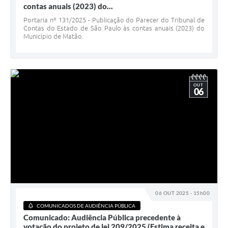
contas anuais (2023) do...
Portaria nº 131/2025 - Publicação do Parecer do Tribunal de
Contas do Estado de São Paulo às contas anuais (2023) do
Município de Matão.
OUT
06
06 OUT 2025 - 15h00
COMUNICADOS DE AUDIÊNCIA PÚBLICA
Comunicado: Audiência Pública precedente à
votação do projeto de lei 209/2025 (Estima receita e