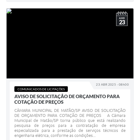
ABR
23
23 ABR 2025 - 08h00
COMUNICADOS DE LICITAÇÕES
AVISO DE SOLICITAÇÃO DE ORÇAMENTO PARA
COTAÇÃO DE PREÇOS
CÂMARA MUNICIPAL DE MATÃO/SP AVISO DE SOLICITAÇÃO
DE ORÇAMENTO PARA COTAÇÃO DE PREÇOS A Câmara
Municipal de Matão/SP torna público que está realizando
pesquisa de preços para a contratação de empresa
especializada para a prestação de serviços técnicos de
engenharia elétrica, conforme as condições...