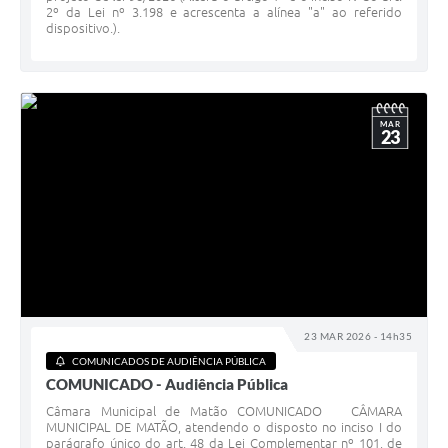
2º da Lei nº 3.198 e acrescenta a alínea "a" ao referido
dispositivo.).
MAR
23
23 MAR 2026 - 14h35
COMUNICADOS DE AUDIÊNCIA PÚBLICA
COMUNICADO - Audiência Pública
Câmara Municipal de Matão COMUNICADO CÂMARA
MUNICIPAL DE MATÃO, atendendo o disposto no inciso I do
parágrafo único do art. 48 da Lei Complementar nº 101, de