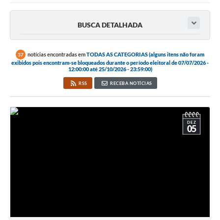
BUSCA DETALHADA
notícias encontradas em
TODAS AS CATEGORIAS (alguns itens não foram
37
exibidos pois encontram-se bloqueados durante o período eleitoral de 07/07/2026 -
12:00:00 até 25/10/2026 - 23:59:00)
RSS
RECEBA NOTÍCIAS
DEZ
05