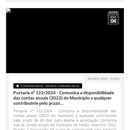
NOV
04
04 NOV 2024 - 11h41
COMUNICADOS - DEMAIS COMUNICADOS
Portaria nº 122/2024 - Comunica a disponibilidade
das contas anuais (2022) do Município a qualquer
contribuinte pelo prazo...
Portaria nº 122/2024 - Comunica a disponibilidade das
contas anuais (2022) do Município a qualquer contribuinte
pelo prazo de 60 dias para exame e apreciação Comunica
que as contas anuais do Município de Matão, exercício 2022,
ficarão à disposição de qualquer contribuinte pelo período