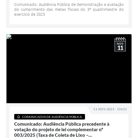
Comunicado: Audiência Pública de demonstração e avaliação
do cumprimento das metas fiscais do 3º quadrimestre do
exercício de 2025
NOV
11
11 NOV 2025 - 15h31
COMUNICADOS DE AUDIÊNCIA PÚBLICA
Comunicado: Audiência Pública precedente à
votação do projeto de lei complementar nº
003/2025 (Taxa de Coleta de Lixo –...