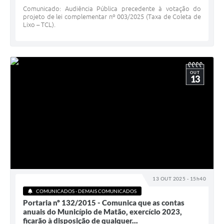
Comunicado: Audiência Pública precedente à votação do
projeto de lei complementar nº 003/2025 (Taxa de Coleta de
Lixo – TCL).
OUT
13
13 OUT 2025 - 15h40
COMUNICADOS - DEMAIS COMUNICADOS
Portaria nº 132/2015 - Comunica que as contas
anuais do Município de Matão, exercício 2023,
ficarão à disposição de qualquer...