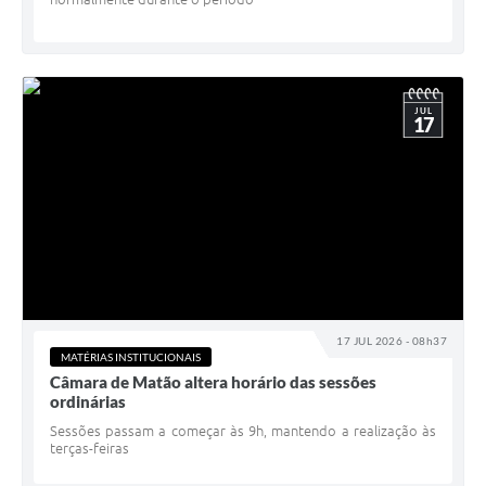
JUL
17
17 JUL 2026 - 08h37
MATÉRIAS INSTITUCIONAIS
Câmara de Matão altera horário das sessões
ordinárias
Sessões passam a começar às 9h, mantendo a realização às
terças-feiras