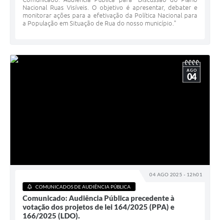
Nacional Ruas Visíveis. O objetivo é apresentar, debater e
monitorar ações para a efetivação da Política Nacional para
a População em Situação de Rua do nosso município."
AGO
04
04 AGO 2025 - 12h01
COMUNICADOS DE AUDIÊNCIA PÚBLICA
Comunicado: Audiência Pública precedente à
votação dos projetos de lei 164/2025 (PPA) e
166/2025 (LDO).