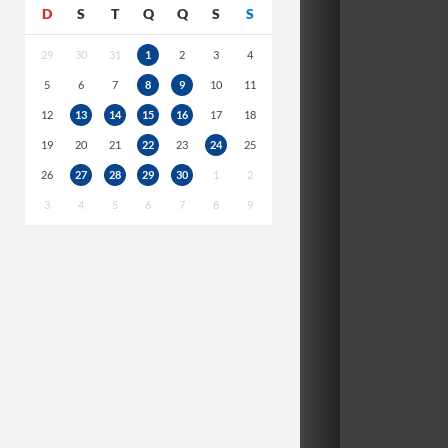
D
S
T
Q
Q
S
S
29
30
31
1
2
3
4
5
6
7
8
9
10
11
12
13
14
15
16
17
18
19
20
21
22
23
24
25
26
27
28
29
30
1
2
3
4
5
6
7
8
9