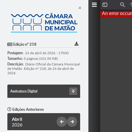
T
F
o
i
An error occur
g
n
g
d
l
e
S
i
d
Edição nº 218
e
b
Postagem:
24 de abril de 2026 - 17h00
a
r
Tamanho:
3 páginas (101,90 KB)
Descrição:
Diário Oficial da Câmara Municipal
de Matão. Edição nº 218, de 24 de abril de
2026
Assinatura Digital
Edições Anteriores
Abril
2026