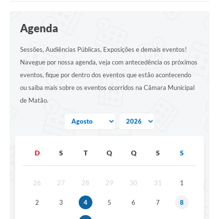
Agenda
Sessões, Audiências Públicas, Exposições e demais eventos!
Navegue por nossa agenda, veja com antecedência os próximos
eventos, fique por dentro dos eventos que estão acontecendo
ou saiba mais sobre os eventos ocorridos na Câmara Municipal
de Matão.
D
S
T
Q
Q
S
S
26
27
28
29
30
31
1
2
3
4
5
6
7
8